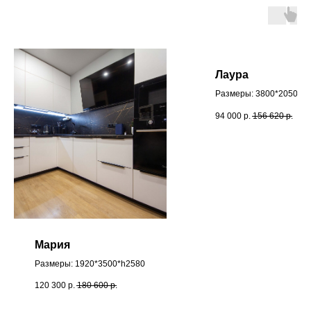
Лаура
Размеры: 3800*2050*h
94 000
р.
156 620
р.
Мария
Размеры: 1920*3500*h2580
120 300
р.
180 600
р.