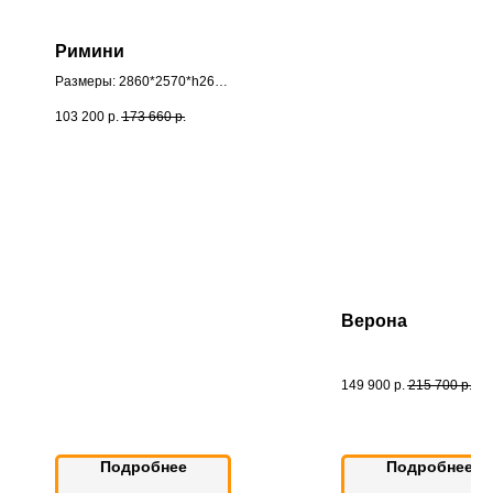
Римини
Размеры: 2860*2570*h2610
мм.
103 200
р.
173 660
р.
Верона
149 900
р.
215 700
р.
Подробнее
Подробнее