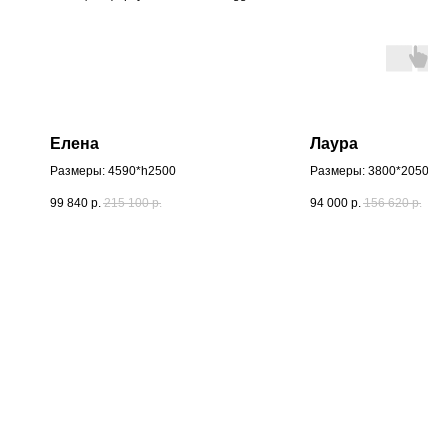
Елена
Лаура
Размеры: 4590*h2500
Размеры: 3800*2050*h
99 840
р.
215 100
р.
94 000
р.
156 620
р.